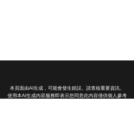
本頁面由AI生成，可能會發生錯誤。請查核重要資訊。
使用本AI生成內容服務即表示您同意此內容僅供個人參考
非商業用途，任何轉載分享皆不得違反法律或侵犯智慧財
產權，且您了解輸出內容可能不準確，所有爭議東森娛樂
保有最終解釋權