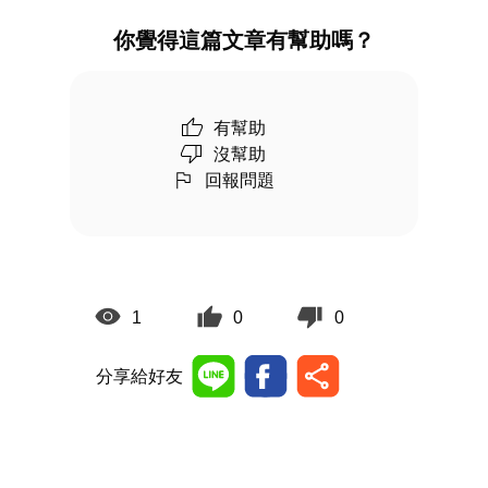
你覺得這篇文章有幫助嗎？
有幫助
沒幫助
回報問題
1
0
0
分享給好友