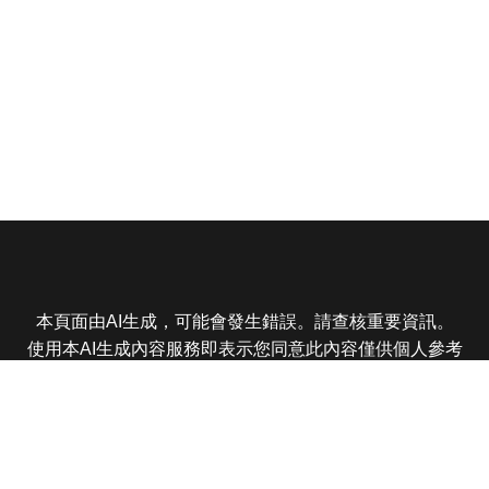
本頁面由AI生成，可能會發生錯誤。請查核重要資訊。
使用本AI生成內容服務即表示您同意此內容僅供個人參考
非商業用途，任何轉載分享皆不得違反法律或侵犯智慧財
產權，且您了解輸出內容可能不準確，所有爭議東森娛樂
保有最終解釋權