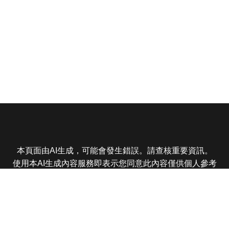
本頁面由AI生成，可能會發生錯誤。請查核重要資訊。
使用本AI生成內容服務即表示您同意此內容僅供個人參考
非商業用途，任何轉載分享皆不得違反法律或侵犯智慧財
產權，且您了解輸出內容可能不準確，所有爭議東森娛樂
保有最終解釋權