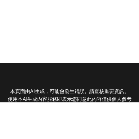
本頁面由AI生成，可能會發生錯誤。請查核重要資訊。
使用本AI生成內容服務即表示您同意此內容僅供個人參考
非商業用途，任何轉載分享皆不得違反法律或侵犯智慧財
產權，且您了解輸出內容可能不準確，所有爭議東森娛樂
保有最終解釋權