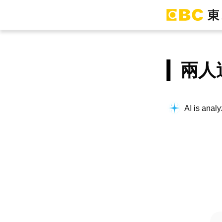
兩人
AI is analy