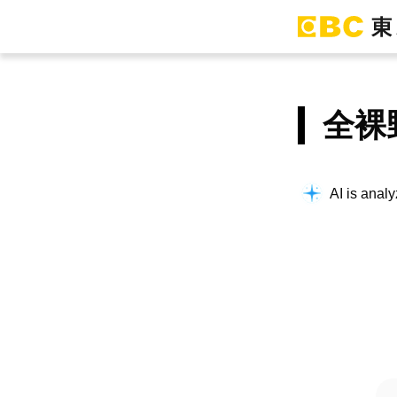
全裸
Searching f