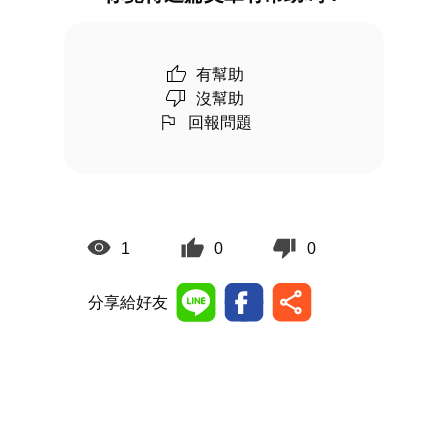
有幫助
沒幫助
回報問題
1
0
0
分享給好友