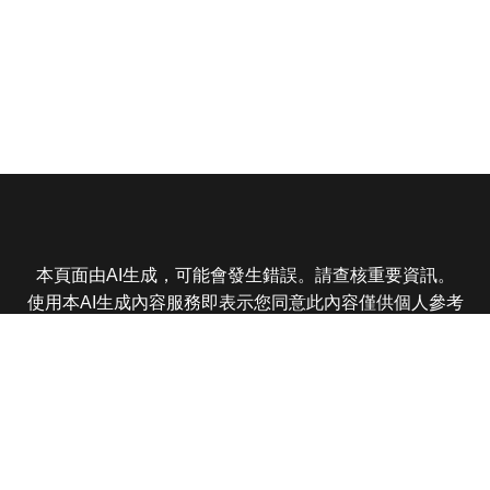
本頁面由AI生成，可能會發生錯誤。請查核重要資訊。
使用本AI生成內容服務即表示您同意此內容僅供個人參考
非商業用途，任何轉載分享皆不得違反法律或侵犯智慧財
產權，且您了解輸出內容可能不準確，所有爭議東森娛樂
保有最終解釋權
東森電視 版權所有 © 2025 EBC All Rights Reserved.
|
隱
私權政策