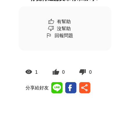
有幫助
沒幫助
回報問題
1
0
0
分享給好友