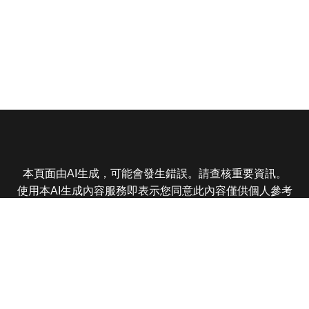
本頁面由AI生成，可能會發生錯誤。請查核重要資訊。
使用本AI生成內容服務即表示您同意此內容僅供個人參考
非商業用途，任何轉載分享皆不得違反法律或侵犯智慧財
產權，且您了解輸出內容可能不準確，所有爭議東森娛樂
保有最終解釋權
東森電視 版權所有 © 2025 EBC All Rights Reserved.
|
隱
私權政策