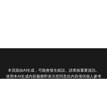
本頁面由AI生成，可能會發生錯誤。請查核重要資訊。
使用本AI生成內容服務即表示您同意此內容僅供個人參考
非商業用途，任何轉載分享皆不得違反法律或侵犯智慧財
產權，且您了解輸出內容可能不準確，所有爭議東森娛樂
保有最終解釋權