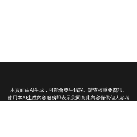
本頁面由AI生成，可能會發生錯誤。請查核重要資訊。
使用本AI生成內容服務即表示您同意此內容僅供個人參考
非商業用途，任何轉載分享皆不得違反法律或侵犯智慧財
產權，且您了解輸出內容可能不準確，所有爭議東森娛樂
保有最終解釋權