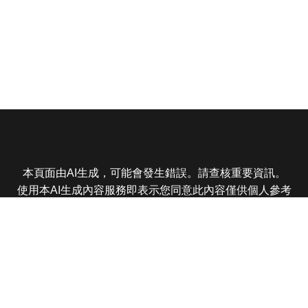
本頁面由AI生成，可能會發生錯誤。請查核重要資訊。
使用本AI生成內容服務即表示您同意此內容僅供個人參考
非商業用途，任何轉載分享皆不得違反法律或侵犯智慧財
產權，且您了解輸出內容可能不準確，所有爭議東森娛樂
保有最終解釋權
東森電視 版權所有 © 2025 EBC All Rights Reserved.
|
隱
私權政策