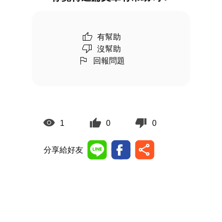
有幫助
沒幫助
回報問題
1
0
0
分享給好友