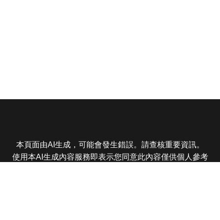
本頁面由AI生成，可能會發生錯誤。請查核重要資訊。
使用本AI生成內容服務即表示您同意此內容僅供個人參考
非商業用途，任何轉載分享皆不得違反法律或侵犯智慧財
產權，且您了解輸出內容可能不準確，所有爭議東森娛樂
保有最終解釋權