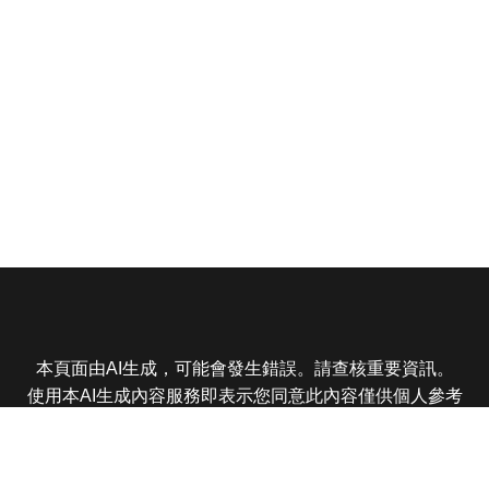
本頁面由AI生成，可能會發生錯誤。請查核重要資訊。
使用本AI生成內容服務即表示您同意此內容僅供個人參考
非商業用途，任何轉載分享皆不得違反法律或侵犯智慧財
產權，且您了解輸出內容可能不準確，所有爭議東森娛樂
保有最終解釋權