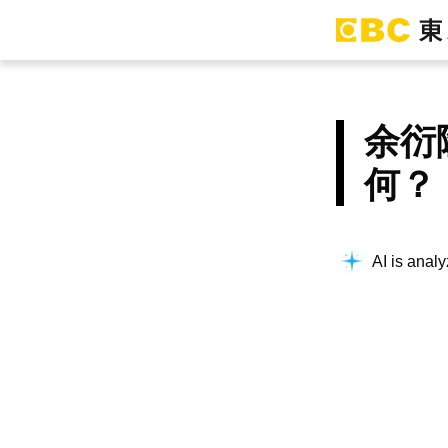
余衍
何？
AI is analy