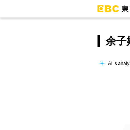
余子
AI is analy