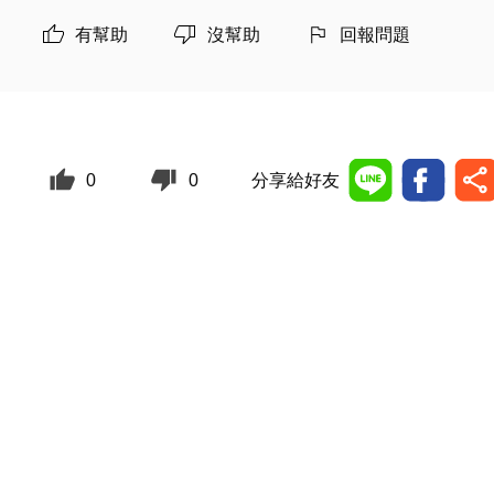
有幫助
沒幫助
回報問題
0
0
分享給好友