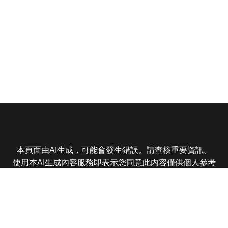
本頁面由AI生成，可能會發生錯誤。請查核重要資訊。
使用本AI生成內容服務即表示您同意此內容僅供個人參考
非商業用途，任何轉載分享皆不得違反法律或侵犯智慧財
產權，且您了解輸出內容可能不準確，所有爭議東森娛樂
保有最終解釋權