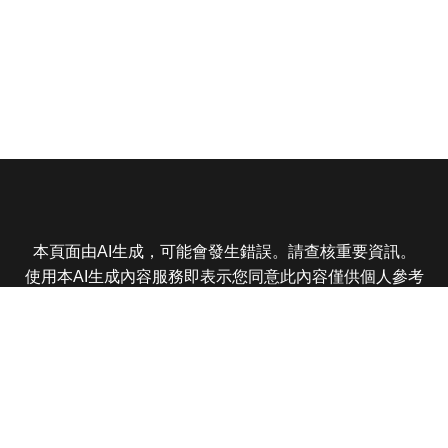
本頁面由AI生成，可能會發生錯誤。請查核重要資訊。
使用本AI生成內容服務即表示您同意此內容僅供個人參考
非商業用途，任何轉載分享皆不得違反法律或侵犯智慧財
產權，且您了解輸出內容可能不準確，所有爭議東森娛樂
保有最終解釋權
東森電視 版權所有 © 2025 EBC All Rights Reserved.
|
隱
私權政策