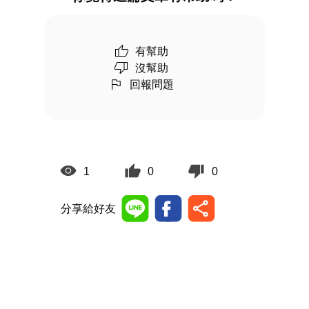
有幫助
沒幫助
回報問題
1
0
0
分享給好友