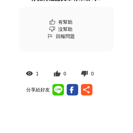
有幫助
沒幫助
回報問題
1
0
0
分享給好友