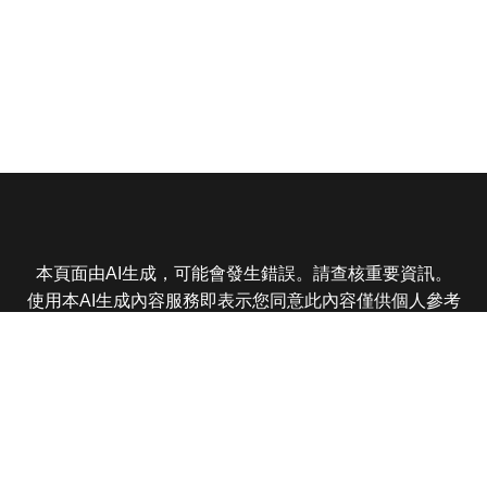
本頁面由AI生成，可能會發生錯誤。請查核重要資訊。
使用本AI生成內容服務即表示您同意此內容僅供個人參考
非商業用途，任何轉載分享皆不得違反法律或侵犯智慧財
產權，且您了解輸出內容可能不準確，所有爭議東森娛樂
保有最終解釋權
東森電視 版權所有 © 2025 EBC All Rights Reserved.
|
隱
私權政策