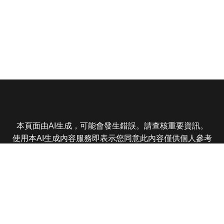
本頁面由AI生成，可能會發生錯誤。請查核重要資訊。
使用本AI生成內容服務即表示您同意此內容僅供個人參考
非商業用途，任何轉載分享皆不得違反法律或侵犯智慧財
產權，且您了解輸出內容可能不準確，所有爭議東森娛樂
保有最終解釋權
東森電視 版權所有 © 2025 EBC All Rights Reserved.
|
隱
私權政策