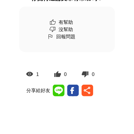
有幫助
沒幫助
回報問題
1
0
0
分享給好友