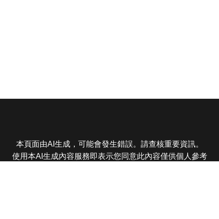
本頁面由AI生成，可能會發生錯誤。請查核重要資訊。
使用本AI生成內容服務即表示您同意此內容僅供個人參考
非商業用途，任何轉載分享皆不得違反法律或侵犯智慧財
產權，且您了解輸出內容可能不準確，所有爭議東森娛樂
保有最終解釋權