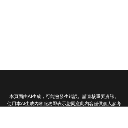
本頁面由AI生成，可能會發生錯誤。請查核重要資訊。
使用本AI生成內容服務即表示您同意此內容僅供個人參考
非商業用途，任何轉載分享皆不得違反法律或侵犯智慧財
產權，且您了解輸出內容可能不準確，所有爭議東森娛樂
保有最終解釋權