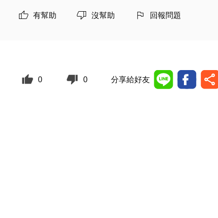
有幫助
沒幫助
回報問題
0
0
分享給好友