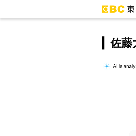
佐藤
AI is analy