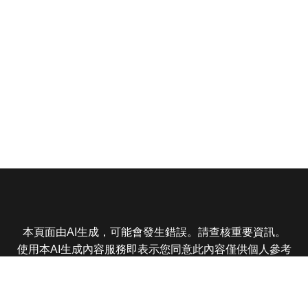
本頁面由AI生成，可能會發生錯誤。請查核重要資訊。
使用本AI生成內容服務即表示您同意此內容僅供個人參考
非商業用途，任何轉載分享皆不得違反法律或侵犯智慧財
產權，且您了解輸出內容可能不準確，所有爭議東森娛樂
保有最終解釋權