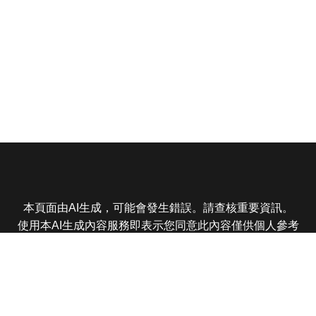
本頁面由AI生成，可能會發生錯誤。請查核重要資訊。
使用本AI生成內容服務即表示您同意此內容僅供個人參考
非商業用途，任何轉載分享皆不得違反法律或侵犯智慧財
產權，且您了解輸出內容可能不準確，所有爭議東森娛樂
保有最終解釋權