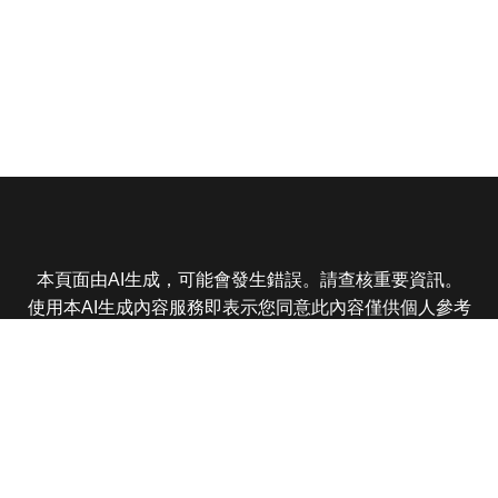
本頁面由AI生成，可能會發生錯誤。請查核重要資訊。
使用本AI生成內容服務即表示您同意此內容僅供個人參考
非商業用途，任何轉載分享皆不得違反法律或侵犯智慧財
產權，且您了解輸出內容可能不準確，所有爭議東森娛樂
保有最終解釋權
東森電視 版權所有 © 2025 EBC All Rights Reserved.
|
隱
私權政策