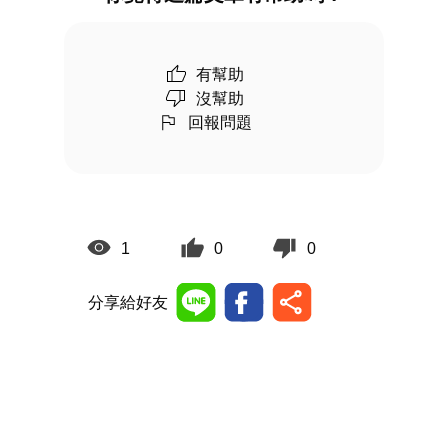
有幫助
沒幫助
回報問題
1
0
0
分享給好友