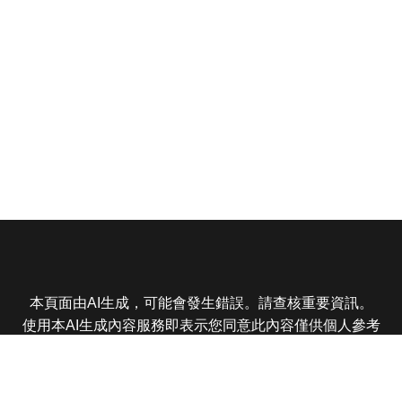
本頁面由AI生成，可能會發生錯誤。請查核重要資訊。
使用本AI生成內容服務即表示您同意此內容僅供個人參考
非商業用途，任何轉載分享皆不得違反法律或侵犯智慧財
產權，且您了解輸出內容可能不準確，所有爭議東森娛樂
保有最終解釋權