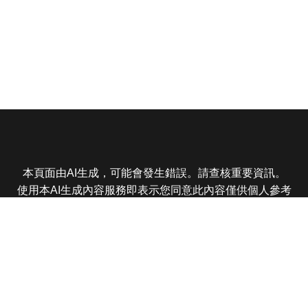
本頁面由AI生成，可能會發生錯誤。請查核重要資訊。
使用本AI生成內容服務即表示您同意此內容僅供個人參考
非商業用途，任何轉載分享皆不得違反法律或侵犯智慧財
產權，且您了解輸出內容可能不準確，所有爭議東森娛樂
保有最終解釋權
東森電視 版權所有 © 2025 EBC All Rights Reserved.
|
隱
私權政策