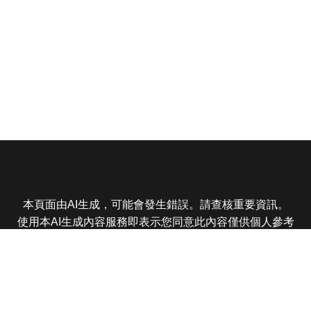
本頁面由AI生成，可能會發生錯誤。請查核重要資訊。
使用本AI生成內容服務即表示您同意此內容僅供個人參考
非商業用途，任何轉載分享皆不得違反法律或侵犯智慧財
產權，且您了解輸出內容可能不準確，所有爭議東森娛樂
保有最終解釋權