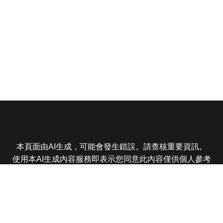
本頁面由AI生成，可能會發生錯誤。請查核重要資訊。
使用本AI生成內容服務即表示您同意此內容僅供個人參考
非商業用途，任何轉載分享皆不得違反法律或侵犯智慧財
產權，且您了解輸出內容可能不準確，所有爭議東森娛樂
保有最終解釋權