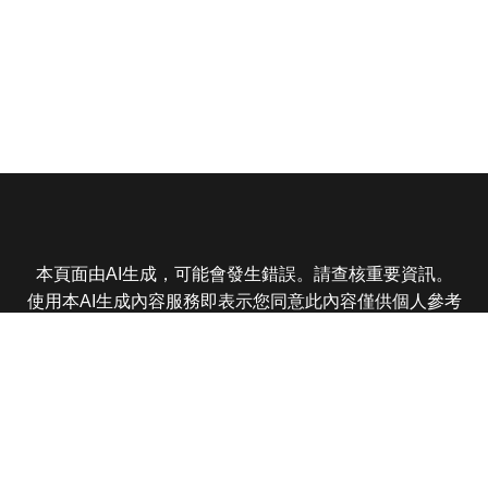
本頁面由AI生成，可能會發生錯誤。請查核重要資訊。
使用本AI生成內容服務即表示您同意此內容僅供個人參考
非商業用途，任何轉載分享皆不得違反法律或侵犯智慧財
產權，且您了解輸出內容可能不準確，所有爭議東森娛樂
保有最終解釋權
東森電視 版權所有 © 2025 EBC All Rights Reserved.
|
隱
私權政策