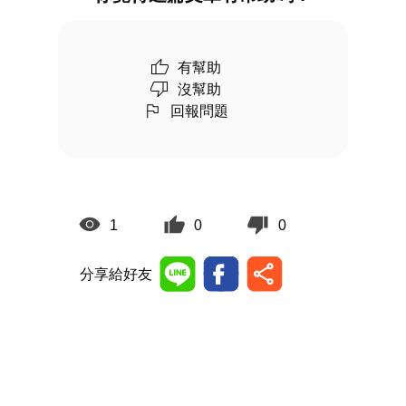
有幫助
沒幫助
回報問題
1
0
0
分享給好友