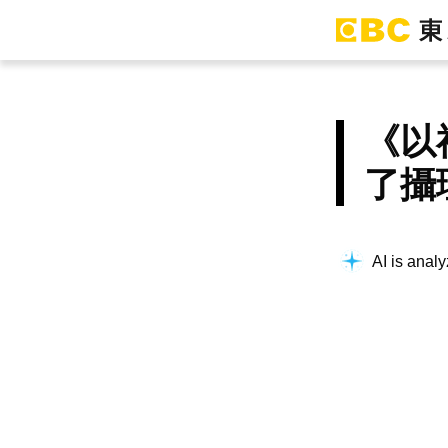
《以
了攝
AI is analy