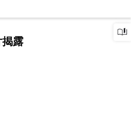
片揭露
？