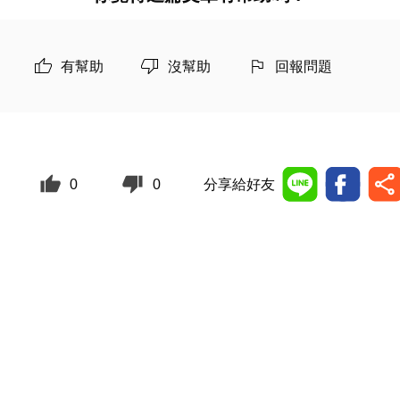
有幫助
沒幫助
回報問題
0
0
分享給好友