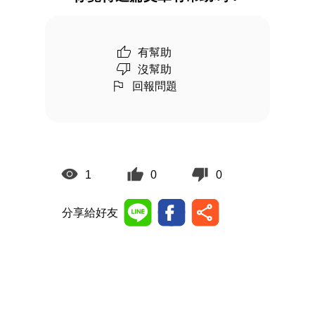
有幫助
沒幫助
回報問題
1
0
0
分享給好友