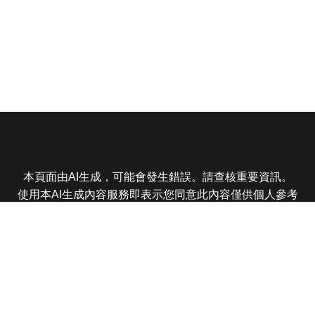
本頁面由AI生成，可能會發生錯誤。請查核重要資訊。
使用本AI生成內容服務即表示您同意此內容僅供個人參考
非商業用途，任何轉載分享皆不得違反法律或侵犯智慧財
產權，且您了解輸出內容可能不準確，所有爭議東森娛樂
保有最終解釋權
東森電視 版權所有 © 2025 EBC All Rights Reserved.
|
隱
私權政策