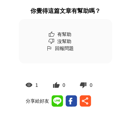
你覺得這篇文章有幫助嗎？
有幫助
沒幫助
回報問題
1
0
0
分享給好友