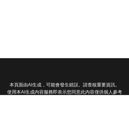
本頁面由AI生成，可能會發生錯誤。請查核重要資訊。
使用本AI生成內容服務即表示您同意此內容僅供個人參考
非商業用途，任何轉載分享皆不得違反法律或侵犯智慧財
產權，且您了解輸出內容可能不準確，所有爭議東森娛樂
保有最終解釋權