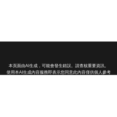
本頁面由AI生成，可能會發生錯誤。請查核重要資訊。
使用本AI生成內容服務即表示您同意此內容僅供個人參考
非商業用途，任何轉載分享皆不得違反法律或侵犯智慧財
產權，且您了解輸出內容可能不準確，所有爭議東森娛樂
保有最終解釋權
東森電視 版權所有 © 2025 EBC All Rights Reserved.
|
隱
私權政策