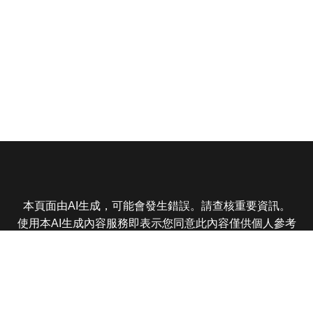
本頁面由AI生成，可能會發生錯誤。請查核重要資訊。
使用本AI生成內容服務即表示您同意此內容僅供個人參考
非商業用途，任何轉載分享皆不得違反法律或侵犯智慧財
產權，且您了解輸出內容可能不準確，所有爭議東森娛樂
保有最終解釋權