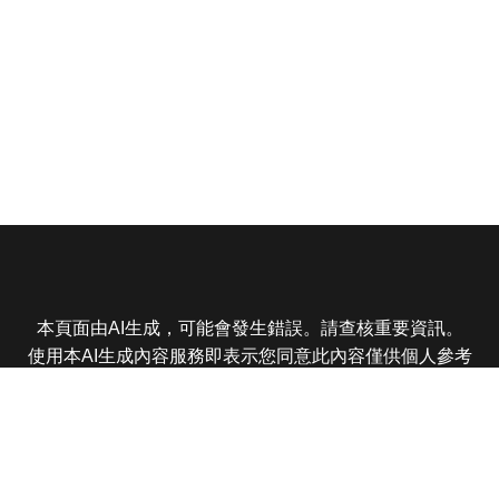
本頁面由AI生成，可能會發生錯誤。請查核重要資訊。
使用本AI生成內容服務即表示您同意此內容僅供個人參考
非商業用途，任何轉載分享皆不得違反法律或侵犯智慧財
產權，且您了解輸出內容可能不準確，所有爭議東森娛樂
保有最終解釋權