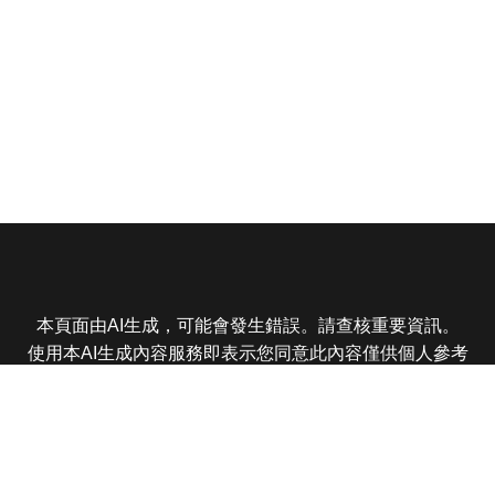
本頁面由AI生成，可能會發生錯誤。請查核重要資訊。
使用本AI生成內容服務即表示您同意此內容僅供個人參考
非商業用途，任何轉載分享皆不得違反法律或侵犯智慧財
產權，且您了解輸出內容可能不準確，所有爭議東森娛樂
保有最終解釋權