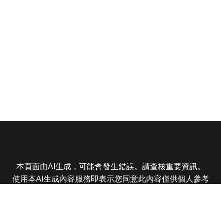
本頁面由AI生成，可能會發生錯誤。請查核重要資訊。
使用本AI生成內容服務即表示您同意此內容僅供個人參考
非商業用途，任何轉載分享皆不得違反法律或侵犯智慧財
產權，且您了解輸出內容可能不準確，所有爭議東森娛樂
保有最終解釋權