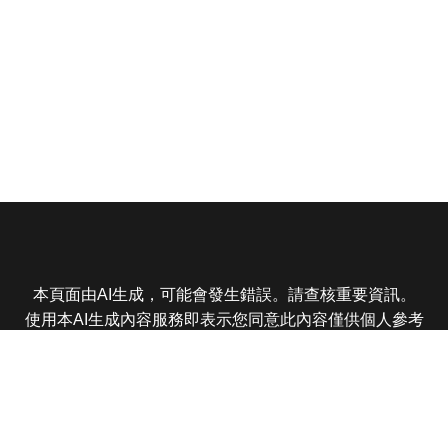
本頁面由AI生成，可能會發生錯誤。請查核重要資訊。
使用本AI生成內容服務即表示您同意此內容僅供個人參考
非商業用途，任何轉載分享皆不得違反法律或侵犯智慧財
產權，且您了解輸出內容可能不準確，所有爭議東森娛樂
保有最終解釋權