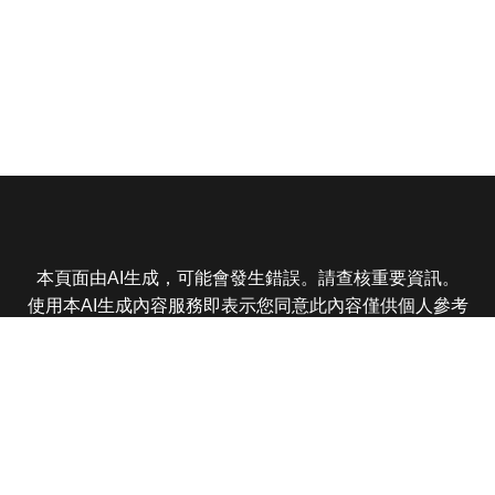
本頁面由AI生成，可能會發生錯誤。請查核重要資訊。
使用本AI生成內容服務即表示您同意此內容僅供個人參考
非商業用途，任何轉載分享皆不得違反法律或侵犯智慧財
產權，且您了解輸出內容可能不準確，所有爭議東森娛樂
保有最終解釋權
東森電視 版權所有 © 2025 EBC All Rights Reserved.
|
隱
私權政策