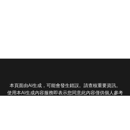
本頁面由AI生成，可能會發生錯誤。請查核重要資訊。
使用本AI生成內容服務即表示您同意此內容僅供個人參考
非商業用途，任何轉載分享皆不得違反法律或侵犯智慧財
產權，且您了解輸出內容可能不準確，所有爭議東森娛樂
保有最終解釋權