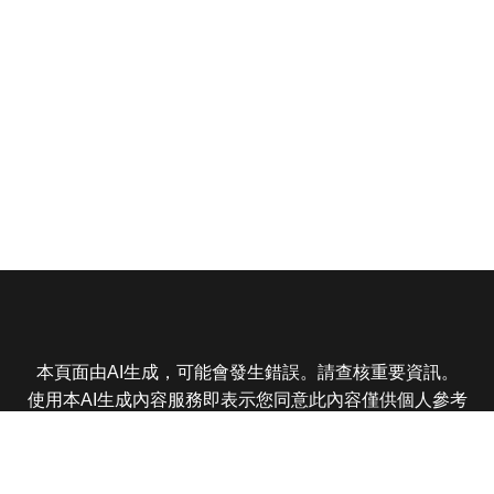
本頁面由AI生成，可能會發生錯誤。請查核重要資訊。
使用本AI生成內容服務即表示您同意此內容僅供個人參考
非商業用途，任何轉載分享皆不得違反法律或侵犯智慧財
產權，且您了解輸出內容可能不準確，所有爭議東森娛樂
保有最終解釋權