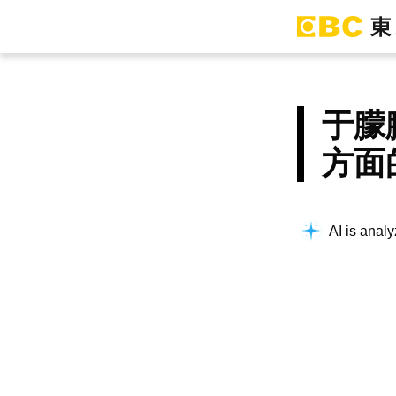
于朦
方面
AI is analy