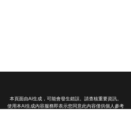
本頁面由AI生成，可能會發生錯誤。請查核重要資訊。
使用本AI生成內容服務即表示您同意此內容僅供個人參考
非商業用途，任何轉載分享皆不得違反法律或侵犯智慧財
產權，且您了解輸出內容可能不準確，所有爭議東森娛樂
保有最終解釋權