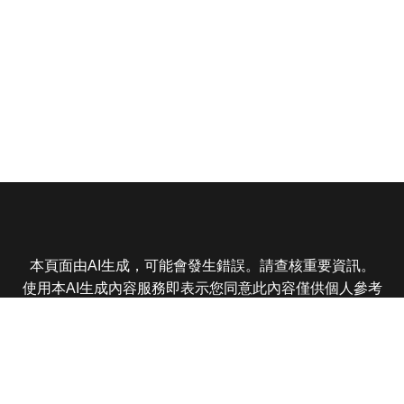
本頁面由AI生成，可能會發生錯誤。請查核重要資訊。
使用本AI生成內容服務即表示您同意此內容僅供個人參考
非商業用途，任何轉載分享皆不得違反法律或侵犯智慧財
產權，且您了解輸出內容可能不準確，所有爭議東森娛樂
保有最終解釋權