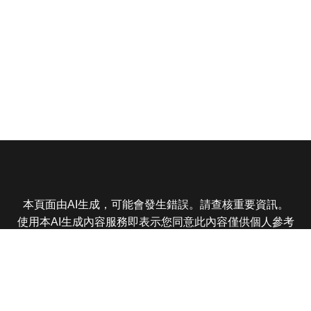
本頁面由AI生成，可能會發生錯誤。請查核重要資訊。
使用本AI生成內容服務即表示您同意此內容僅供個人參考
非商業用途，任何轉載分享皆不得違反法律或侵犯智慧財
產權，且您了解輸出內容可能不準確，所有爭議東森娛樂
保有最終解釋權