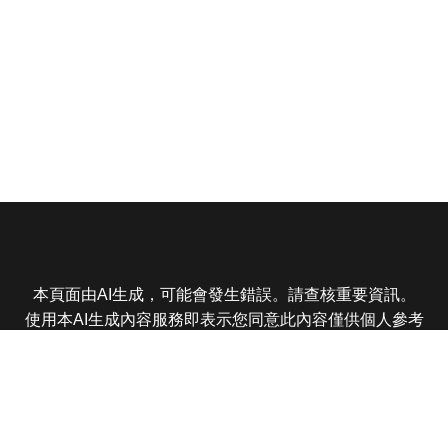
本頁面由AI生成，可能會發生錯誤。請查核重要資訊。
使用本AI生成內容服務即表示您同意此內容僅供個人參考
非商業用途，任何轉載分享皆不得違反法律或侵犯智慧財
產權，且您了解輸出內容可能不準確，所有爭議東森娛樂
保有最終解釋權