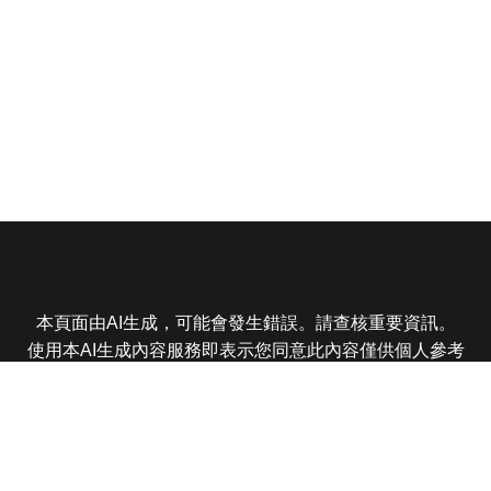
本頁面由AI生成，可能會發生錯誤。請查核重要資訊。
使用本AI生成內容服務即表示您同意此內容僅供個人參考
非商業用途，任何轉載分享皆不得違反法律或侵犯智慧財
產權，且您了解輸出內容可能不準確，所有爭議東森娛樂
保有最終解釋權