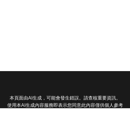
本頁面由AI生成，可能會發生錯誤。請查核重要資訊。
使用本AI生成內容服務即表示您同意此內容僅供個人參考
非商業用途，任何轉載分享皆不得違反法律或侵犯智慧財
產權，且您了解輸出內容可能不準確，所有爭議東森娛樂
保有最終解釋權