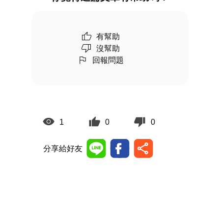
有幫助
沒幫助
回報問題
1
0
0
分享給好友