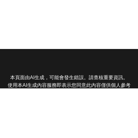
本頁面由AI生成，可能會發生錯誤。請查核重要資訊。
使用本AI生成內容服務即表示您同意此內容僅供個人參考
非商業用途，任何轉載分享皆不得違反法律或侵犯智慧財
產權，且您了解輸出內容可能不準確，所有爭議東森娛樂
保有最終解釋權
東森電視 版權所有 © 2025 EBC All Rights Reserved.
|
隱
私權政策